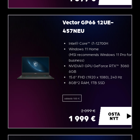
Vector GP66 12UE-
457NEU
Intel® Core™ i7-12700H
Windows 11 Home
(MSI recommends Windows 11 Pro for
business)
NVIDIA® GPU GeForce RTX™ 3060
6GB
15.6" FHD (1920 x 1080), 240 Hz
8GB*2 RAM, 1TB SSD
säästä 100 €
2 099 €
OSTA
1 999 €
NYT