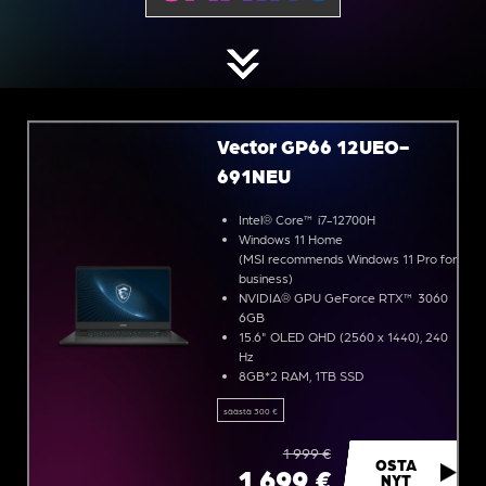
Vector GP66 12UEO-
691NEU
Intel® Core™ i7-12700H
Windows 11 Home
(MSI recommends Windows 11 Pro for
business)
NVIDIA® GPU GeForce RTX™ 3060
6GB
15.6" OLED QHD (2560 x 1440), 240
Hz
8GB*2 RAM, 1TB SSD
säästä 300 €
1 999 €
OSTA
1 699 €
NYT