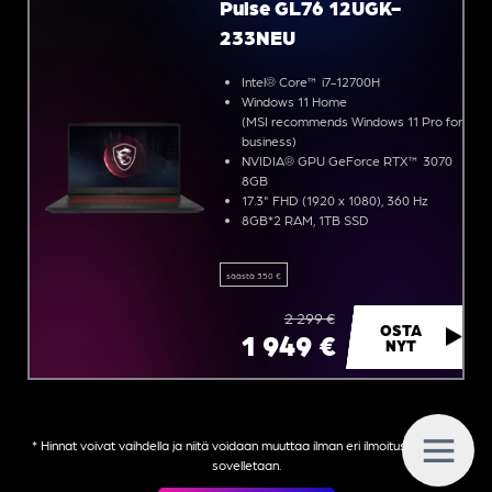
Pulse GL76 12UGK-
233NEU
Intel® Core™ i7-12700H
Windows 11 Home
(MSI recommends Windows 11 Pro for
business)
NVIDIA® GPU GeForce RTX™ 3070
8GB
17.3" FHD (1920 x 1080), 360 Hz
8GB*2 RAM, 1TB SSD
säästä 350 €
2 299 €
OSTA
1 949 €
NYT
G
C
B
* Hinnat voivat vaihdella ja niitä voidaan muuttaa ilman eri ilmoitusta. Ehtoja
sovelletaan.