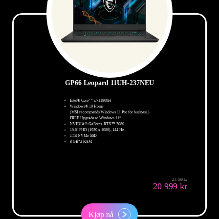
GP66 Leopard 11UH-237NEU
Intel® Core™ i7-11800H
Windows® 10 Home
(MSI recommends Windows 11 Pro for business.)
FREE Upgrade to Windows 11*
NVIDIA® GeForce RTX™ 3080
15.6" FHD (1920 x 1080), 144 Hz
1TB NVMe SSD
8 GB*2 RAM
24 499 kr
20 999 kr
Kjøp nå