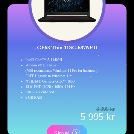
GF63 Thin 11SC-687NEU
Intel® Core™ i5-11400H
Windows® 10 Home
(MSI recommends Windows 11 Pro for business.)
FREE Upgrade to Windows 11*
NVIDIA® GeForce GTX™ 1650
15.6" FHD (1920 x 1080), 144 Hz
256 GB NVMe SSD
8 GB RAM
8 999 kr
5 995 kr
Kjøp nå