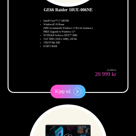
GE66 Raider 10UE-006NE
Intel® Core™ i7-10870H
Windows® 10 Home
(MSI recommends Windows 11 Pro for business.)
FREE Upgrade to Windows 11*
NVIDIA® GeForce RTX™ 3060
15.6" FHD (1920 x 1080), 240 Hz
1TB NVMe SSD
8 GB*2 RAM
21 999 kr
20 999 kr
Kjøp nå