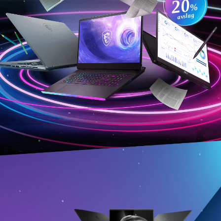
20
%
avslag