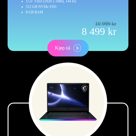
15.6" FHD (1920 x 1080), 144 Hz
512 GB NVMe SSD
8 GB RAM
10 999 kr
8 499 kr
Kjøp nå