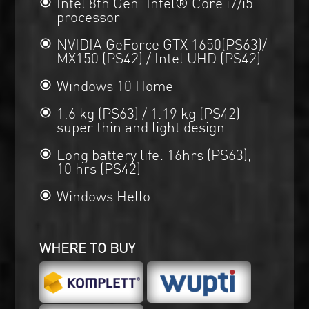
Intel 8th Gen. Intel® Core i7/i5
processor
NVIDIA GeForce GTX 1650(PS63)/
MX150 (PS42) / Intel UHD (PS42)
Windows 10 Home
1.6 kg (PS63) / 1.19 kg (PS42)
super thin and light design
Long battery life: 16hrs (PS63),
10 hrs (PS42)
Windows Hello
WHERE TO BUY