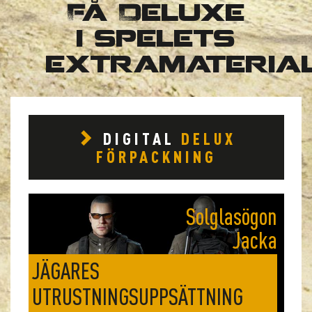
Få Deluxe
i spelets
extramaterial
DIGITAL
DELUX
FÖRPACKNING
Solglasögon
Jacka
Ryggsäck
JÄGARES
UTRUSTNINGSUPPSÄTTNING