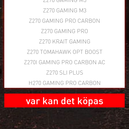
Z270 GAMING M3
Z270 GAMING PRO CARBON
Z270 GAMING PRO
Z270 KRAIT GAMING
Z270 TOMAHAWK OPT BOOST
Z270I GAMING PRO CARBON AC
Z270 SLI PLUS
H270 GAMING PRO CARBON
var kan det köpas