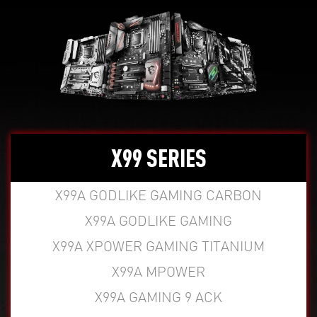
X99 SERIES
X99A GODLIKE GAMING CARBON
X99A GODLIKE GAMING
X99A XPOWER GAMING TITANIUM
X99A MPOWER
X99A GAMING 9 ACK