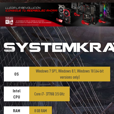
Systemkr
Windows 7 SP1, Windows 8.1, Windows 10 (64-bit
OS
versions only)
Intel
Core i7- 3770@ 3.5 GHz
CPU
RAM
8 GB RAM