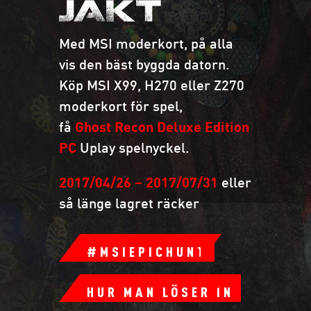
JAKT
Med MSI moderkort, på alla
vis den bäst byggda datorn.
Köp MSI X99, H270 eller Z270
moderkort för spel,
få
Ghost Recon Deluxe Edition
PC
Uplay spelnyckel.
2017/04/26 – 2017/07/31
eller
så länge lagret räcker
#MSIEPICHUNT
HUR MAN LÖSER IN