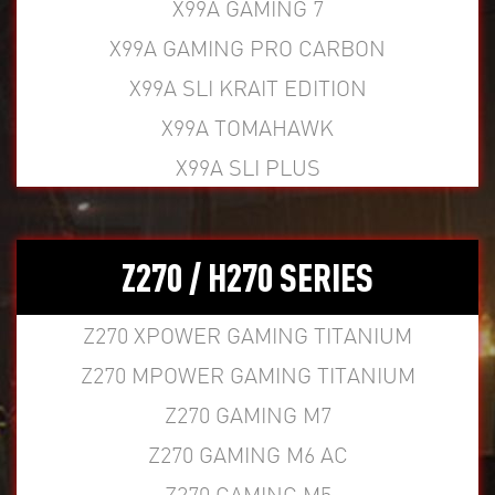
X99A GAMING 7
X99A GAMING PRO CARBON
X99A SLI KRAIT EDITION
X99A TOMAHAWK
X99A SLI PLUS
Z270 / H270 SERIES
Z270 XPOWER GAMING TITANIUM
Z270 MPOWER GAMING TITANIUM
Z270 GAMING M7
Z270 GAMING M6 AC
Z270 GAMING M5