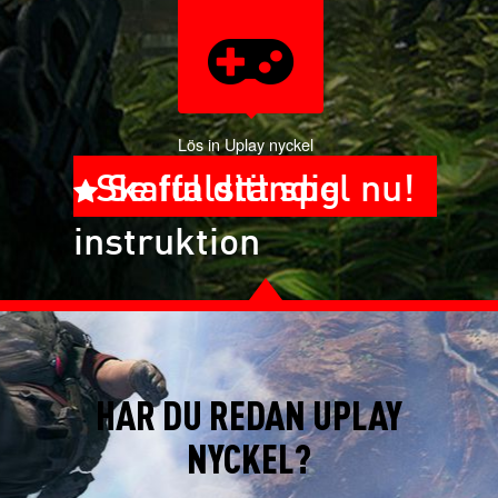
Lös in Uplay nyckel
Skaffa ditt spel nu!
Se fullständig
instruktion
HAR DU REDAN UPLAY
NYCKEL?