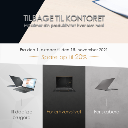
TILBAGE TIL KONTORET
Maksimer din produktivitet hvor som helst
Fra den 1. oktober til den 15. november 2021
20
Spare op til
%
Til daglige
For erhvervslivet
For skabere
brugere