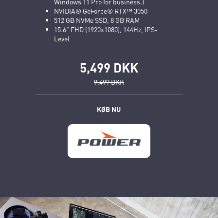
Windows 11 Pro for business.)
NVIDIA® GeForce® RTX™ 3050
512 GB NVMe SSD, 8 GB RAM
15.6" FHD (1920x1080), 144Hz, IPS-
Level
5,499 DKK
9,499 DKK
KØB NU