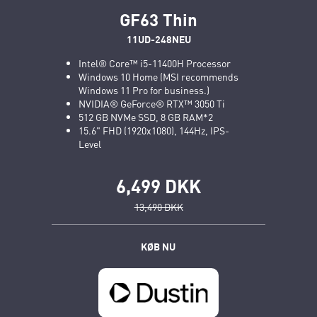
GF63 Thin
11UD-248NEU
Intel® Core™ i5-11400H Processor
Windows 10 Home (MSI recommends
Windows 11 Pro for business.)
NVIDIA® GeForce® RTX™ 3050 Ti
512 GB NVMe SSD, 8 GB RAM*2
15.6" FHD (1920x1080), 144Hz, IPS-
Level
6,499 DKK
13,490 DKK
KØB NU