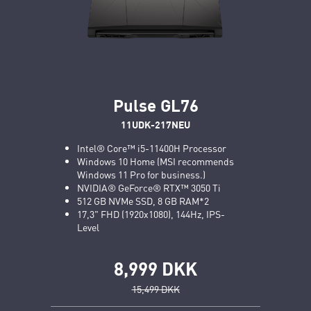
Pulse GL76
11UDK-217NEU
Intel® Core™ i5-11400H Processor
Windows 10 Home (MSI recommends
Windows 11 Pro for business.)
NVIDIA® GeForce® RTX™ 3050 Ti
512 GB NVMe SSD, 8 GB RAM*2
17,3" FHD (1920x1080), 144Hz, IPS-
Level
8,999 DKK
15,499 DKK