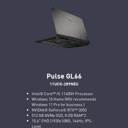
Pulse GL66
11UCK-289NEU
Intel® Core™ i5-11400H Processor
Windows 10 Home (MSI recommends
Windows 11 Pro for business.)
NVIDIA® GeForce® RTX™ 3050
512 GB NVMe SSD, 8 GB RAM*2
15.6" FHD (1920x1080), 144Hz, IPS-
Level