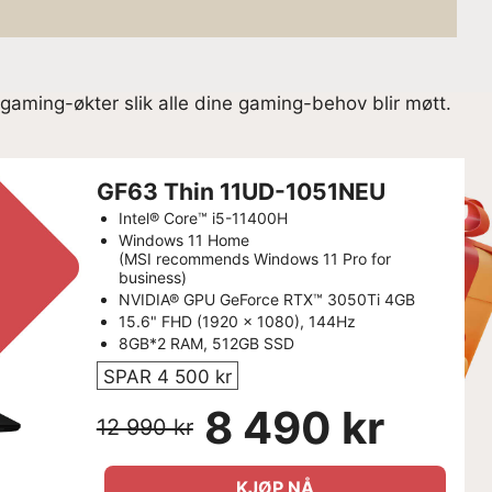
gaming-økter slik alle dine gaming-behov blir møtt.
GF63 Thin 11UD-1051NEU
Intel® Core™ i5-11400H
Windows 11 Home
(MSI recommends Windows 11 Pro for
business)
NVIDIA® GPU GeForce RTX™ 3050Ti 4GB
15.6" FHD (1920 x 1080), 144Hz
8GB*2 RAM, 512GB SSD
SPAR 4 500 kr
8 490 kr
12 990 kr
KJØP NÅ