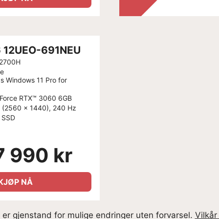
6 12UEO-691NEU
-12700H
e
 Windows 11 Pro for
Force RTX™ 3060 6GB
 (2560 x 1440), 240 Hz
 SSD
7 990 kr
KJØP NÅ
g er gjenstand for mulige endringer uten forvarsel.
Vilkår