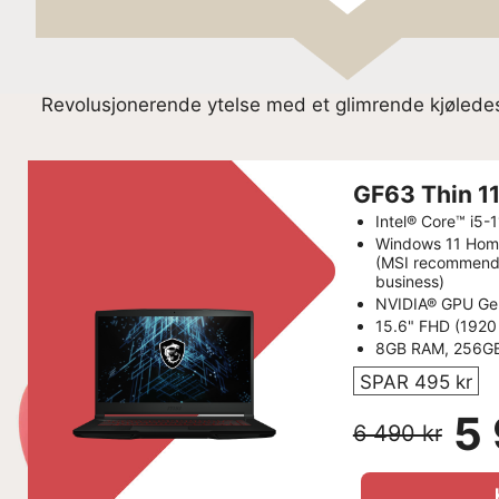
Revolusjonerende ytelse med et glimrende kjøledesi
GF63 Thin 
Intel® Core™ i5
Windows 11 Hom
(MSI recommends
business)
NVIDIA® GPU Ge
15.6" FHD (1920
8GB RAM, 256G
SPAR 495 kr
5 
6 490 kr