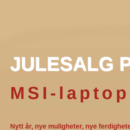
J
U
L
E
S
A
L
G
MSI-laptop
Nytt år, nye muligheter, nye ferdighet