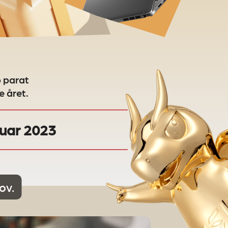
p parat
e året.
nuar 2023
ov.