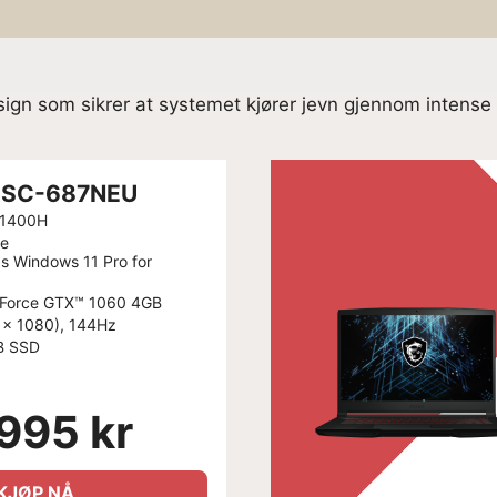
gn som sikrer at systemet kjører jevn gjennom intense 
11SC-687NEU
-11400H
e
 Windows 11 Pro for
Force GTX™ 1060 4GB
 x 1080), 144Hz
B SSD
995 kr
KJØP NÅ