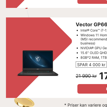
Vector GP6
Intel® Core™ i7
Windows 11 Hom
(MSI recommends
business)
NVIDIA® GPU Ge
15.6" OLED QHD
8GB*2 RAM, 1TB
SPAR 4 000 kr
1
21 990 kr
* Priser kan variere o