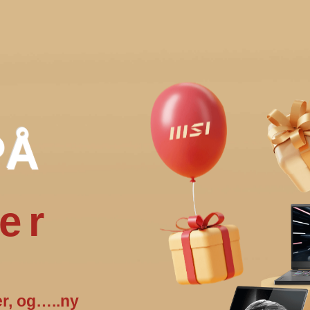
P
Å
er
er, og…..ny