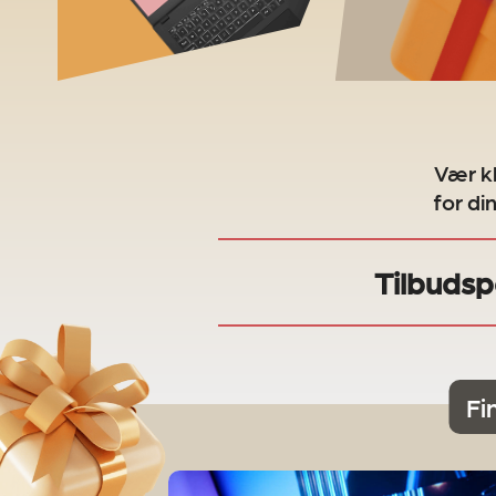
Vær kl
for di
Tilbudsp
Fi