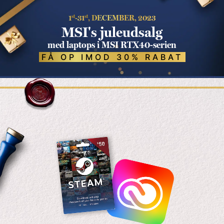
1
st
-31
st
, DECEMBER, 2023
MSI's juleudsalg
med laptops i MSI RTX40-serien
FÅ OP IMOD 30% RABAT