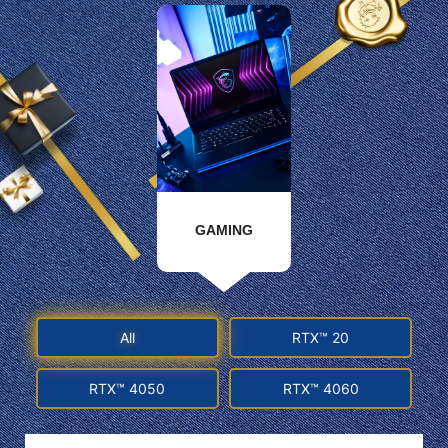
GAMING
All
RTX™ 20
RTX™ 4050
RTX™ 4060