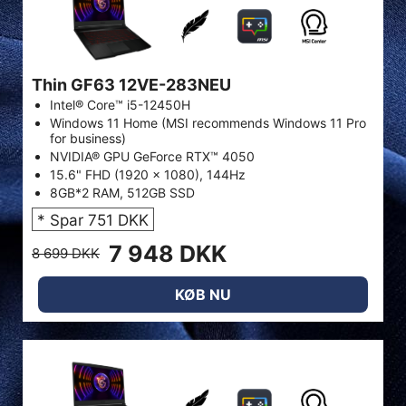
Thin GF63 12VE-283NEU
Intel® Core™ i5-12450H
Windows 11 Home (MSI recommends Windows 11 Pro
for business)
NVIDIA® GPU GeForce RTX™ 4050
15.6" FHD (1920 x 1080), 144Hz
8GB*2 RAM, 512GB SSD
* Spar 751 DKK
7 948 DKK
8 699 DKK
KØB NU