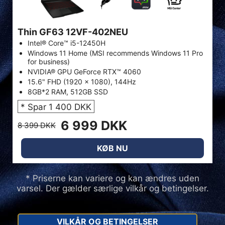
Thin GF63 12VF-402NEU
Intel® Core™ i5-12450H
Windows 11 Home (MSI recommends Windows 11 Pro
for business)
NVIDIA® GPU GeForce RTX™ 4060
15.6" FHD (1920 x 1080), 144Hz
8GB*2 RAM, 512GB SSD
* Spar 1 400 DKK
6 999 DKK
8 399 DKK
KØB NU
* Priserne kan variere og kan ændres uden
varsel. Der gælder særlige vilkår og betingelser.
VILKÅR OG BETINGELSER