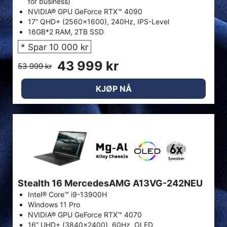
for business)
NVIDIA® GPU GeForce RTX™ 4090
17” QHD+ (2560x1600), 240Hz, IPS-Level
16GB*2 RAM, 2TB SSD
* Spar 10 000 kr
43 999 kr
53 999 kr
KJØP NÅ
Stealth 16 MercedesAMG A13VG-242NEU
Intel® Core™ i9-13900H
Windows 11 Pro
NVIDIA® GPU GeForce RTX™ 4070
16” UHD+ (3840x2400), 60Hz, OLED