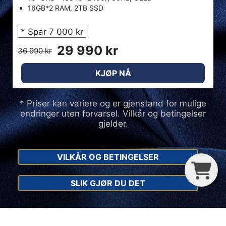
16GB*2 RAM, 2TB SSD
* Spar 7 000 kr
29 990 kr
36 990 kr
KJØP NÅ
* Priser kan variere og er gjenstand for mulige
endringer uten forvarsel. Vilkår og betingelser
gjelder.
VILKÅR OG BETINGELSER
G
C
B
SLIK GJØR DU DET