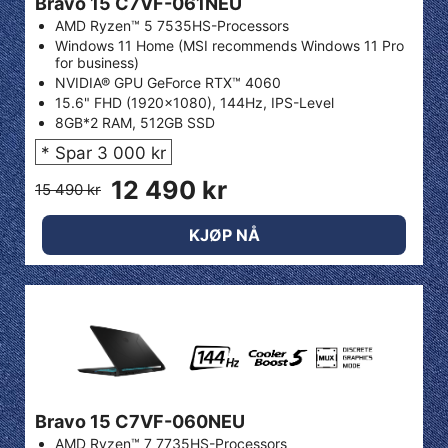
Bravo 15 C7VF-061NEU
AMD Ryzen™ 5 7535HS-Processors
Windows 11 Home (MSI recommends Windows 11 Pro
for business)
NVIDIA® GPU GeForce RTX™ 4060
15.6" FHD (1920x1080), 144Hz, IPS-Level
8GB*2 RAM, 512GB SSD
* Spar 3 000 kr
12 490 kr
15 490 kr
KJØP NÅ
Bravo 15 C7VF-060NEU
AMD Ryzen™ 7 7735HS-Processors