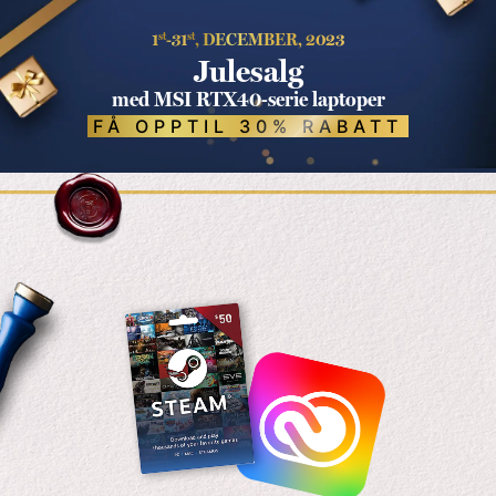
1
st
-31
st
, DECEMBER, 2023
Julesalg
med MSI RTX40-serie laptoper
FÅ OPPTIL 30% RABATT