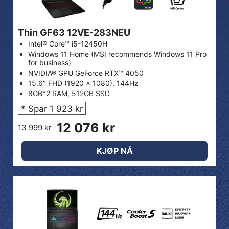
Thin GF63 12VE-283NEU
Intel® Core™ i5-12450H
Windows 11 Home (MSI recommends Windows 11 Pro
for business)
NVIDIA® GPU GeForce RTX™ 4050
15.6" FHD (1920 x 1080), 144Hz
8GB*2 RAM, 512GB SSD
* Spar 1 923 kr
12 076 kr
13 999 kr
KJØP NÅ