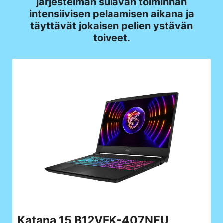
järjestelmän sulavan toiminnan
intensiivisen pelaamisen aikana ja
täyttävät jokaisen pelien ystävän
toiveet.
Katana 15 B12VFK-407NEU