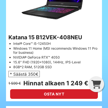
Katana 15 B12VEK-408NEU
Intel® Core™ i5-12450H
Windows 11 Home (MSI recommends Windows 11 Pro
for business)
NVIDIA® GeForce RTX™ 4050
15.6" FHD (1920x1080), 144Hz, IPS-Level
8GB*2 RAM, 512GB SSD
* Säästä 350€
G
C
B
Hinnat alkaen 1 249 €
1 599 €
OSTA NYT