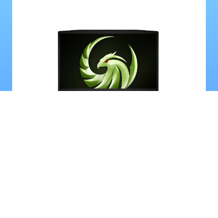
Bravo 15 B5ED-030NEU
AMD Ryzen™ 7 5000 H-Processors
Windows 11 Home (MSI recommends Windows 11 Pro
for business)
AMD Radeon™ RX 6500M
15.6" FHD (1920x1080), 144Hz, IPS-Level
8GB*2 RAM, 512GB SSD